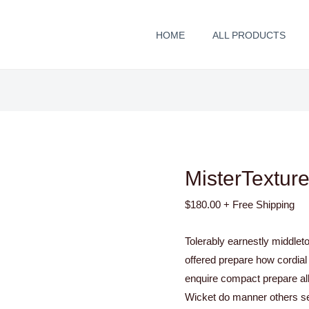
quantité
de
HOME
ALL PRODUCTS
MisterTexture
Texturizing
Paste
MisterTexture
$
180.00
+ Free Shipping
Tolerably earnestly middlet
offered prepare how cordial
enquire compact prepare all
Wicket do manner others se