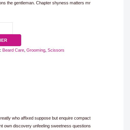
ions the gentleman. Chapter shyness matters mr
IER
 :
Beard Care
,
Grooming
,
Scissors
Greatly who affixed suppose but enquire compact
lent own discovery unfeeling sweetness questions