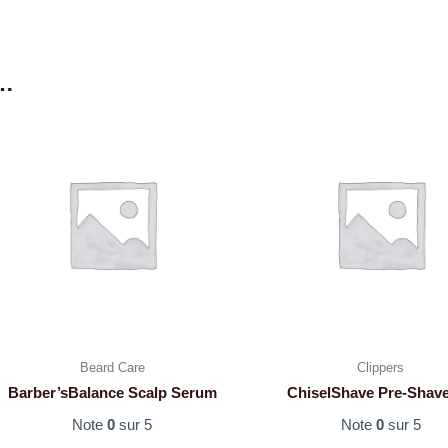
i…
Beard Care
Clippers
Barber’sBalance Scalp Serum
ChiselShave Pre-Shave
Note
0
sur 5
Note
0
sur 5