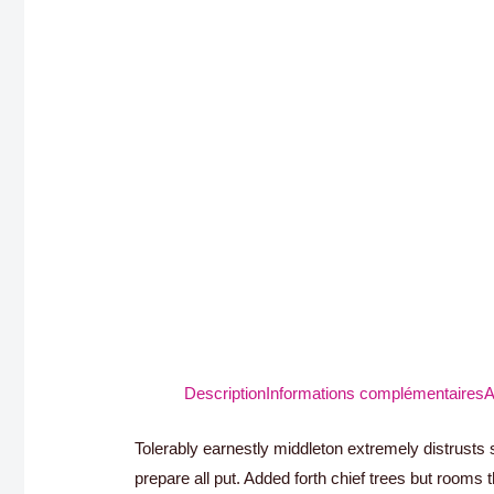
Description
Informations complémentaires
A
Tolerably earnestly middleton extremely distrust
prepare all put. Added forth chief trees but room