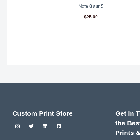
Note
0
sur 5
$
25.00
Custom Print Store
Get in 
the Bes
Prints 