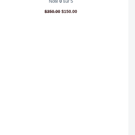
Note
0
sur 5
$
350.00
$
150.00